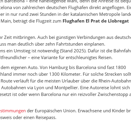
ch Barcelona – eine naheliegende Wahl, denn die Anreise ist be
rcelona von zahlreichen deutschen Flughäfen direkt angeflogen. E
der in nur rund zwei Stunden in der katalanischen Metropole land
Main, beträgt die Flugzeit zum
Flughafen El Prat de Llobregat
Zeit mitbringen. Auch bei günstigen Verbindungen aus deutsc
ss man deutlich über zehn Fahrtstunden einplanen.
ens ein Umstieg ist notwendig (Stand 2025). Dafür ist die Bahnfah
reundlicher – eine Variante für entschleunigtes Reisen.
 dem eigenen Auto. Von Hamburg bis Barcelona sind fast 1800
chland immer noch über 1300 Kilometer. Für solche Strecken sol
te Route verläuft für die meisten Urlauber über die Rhein-Autobah
 Autobahnen via Lyon und Montpellier. Eine Autoreise lohnt sich
esetzt ist oder wenn Barcelona nur ein reizvoller Zwischenstopp
bestimmungen
der Europäischen Union. Erwachsene und Kinder b
sweis oder einen Reisepass.