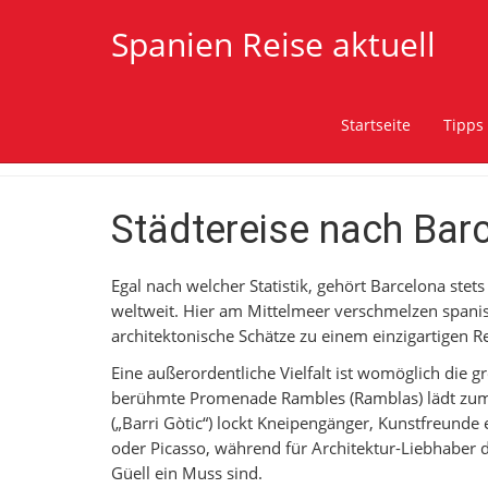
Spanien Reise aktuell
Startseite
Tipps
Städtereise nach Bar
Egal nach welcher Statistik, gehört Barcelona stet
weltweit. Hier am Mittelmeer verschmelzen spanis
architektonische Schätze zu einem einzigartigen Re
Eine außerordentliche Vielfalt ist womöglich die g
berühmte Promenade Rambles (Ramblas) lädt zum F
(„Barri Gòtic“) lockt Kneipengänger, Kunstfreunde
oder Picasso, während für Architektur-Liebhaber 
Güell ein Muss sind.