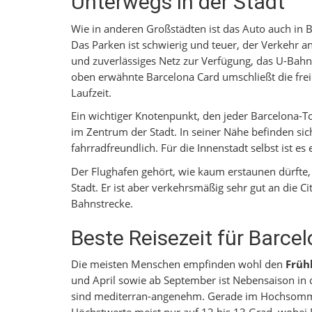
Unterwegs in der Stadt
Wie in anderen Großstädten ist das Auto auch in 
Das Parken ist schwierig und teuer, der Verkehr an
und zuverlässiges Netz zur Verfügung, das U-Bahn
oben erwähnte Barcelona Card umschließt die fre
Laufzeit.
Ein wichtiger Knotenpunkt, den jeder Barcelona-Tou
im Zentrum der Stadt. In seiner Nähe befinden sich
fahrradfreundlich. Für die Innenstadt selbst ist es
Der Flughafen gehört, wie kaum erstaunen dürfte,
Stadt. Er ist aber verkehrsmäßig sehr gut an die 
Bahnstrecke.
Beste Reisezeit für Barce
Die meisten Menschen empfinden wohl den
Früh
und April sowie ab September ist Nebensaison in 
sind mediterran-angenehm. Gerade im Hochsom