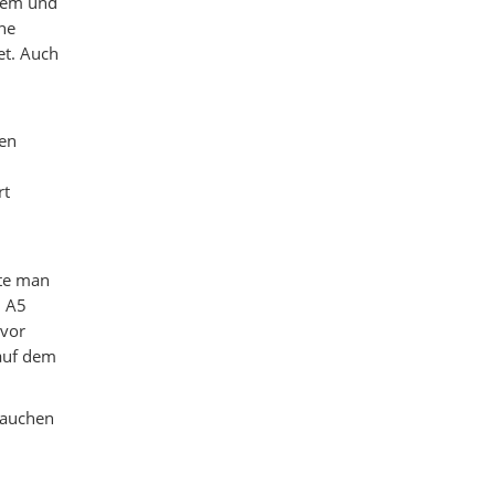
quem und
ine
et. Auch
hen
rt
lte man
n A5
 vor
 auf dem
rauchen