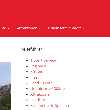
eute
Attraktionen
Urlaubsorte / Städte
Reiseführer
Tipps + Service
Regionen
Küsten
Inseln
Land + Leute
Urlaubsorte / Städte
Attraktionen
Landkarte
Reisewetter in Spanien