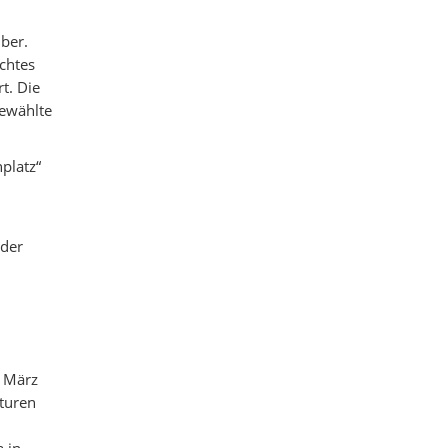
ber.
ichtes
t. Die
ewählte
platz“
 der
m März
aturen