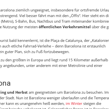
Barcelona ziemlich ungeeignet, insbesondere für ortsfremde Urlau
strengend. Viel besser fährt man mit den „Öffis“. Hier steht ein d
 (Metro), S-Bahn, Bus, Nachtbus und Tram miteinander kombinier
ie Nutzung der meisten
öffentlichen Verkehrsmittel
über die g
rist bald kennenlernt, ist die Plaça de Catalunya, der „Katalonien
 auch etliche Fahrrad-Verleihe – denn Barcelona ist erstaunlich
 ein guter Plan, sich zu Fuß fortzubewegen.
 zu den größten in Europa und liegt rund 15 Kilometer außerhalb
City angebunden, unter anderem mit einer Metrolinie und einer
lona
ling und Herbst
am geeignetsten um Barcelona zu besuchen. I
der Stadt. Nun ist Barcelona weniger überlaufen und die Temper
mer kann es unangenehm heiß werden,
im Winter
steigen die