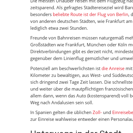
Die meisten Urlauber reisen mit dem Flugzeug na
zeitsparend. Als gefragtes Städtereiseziel wird Ba
besonders
beliebte Route ist der Flug von Berlin
, 
von anderen deutschen Städten, wie Frankfurt am 
lediglich etwa zwei Stunden.
Freunde von Bahnreisen müssen naturgemäß mehr 
Großstädten wie Frankfurt, München oder Köln mu
Direktverbindungen gibt es derzeit nicht, mindest
gegenüber dem Linienflug gemütlicher und umweltf
Potenziell am beschwerlichsten ist
die Anreise
mit
Kilometer zu bewältigen, aus West- und Süddeuts
sich dringend zwei Tage Zeit lassen. Die schnells
und weiter über die mautpflichtigen französischen
allem dann, wenn das Auto (kostensparend) voll b
Weg nach Andalusien sein soll.
In Spanien gelten die üblichen
Zoll-
und
Einreise
zur Einreise wahlweise entweder einen Personalau