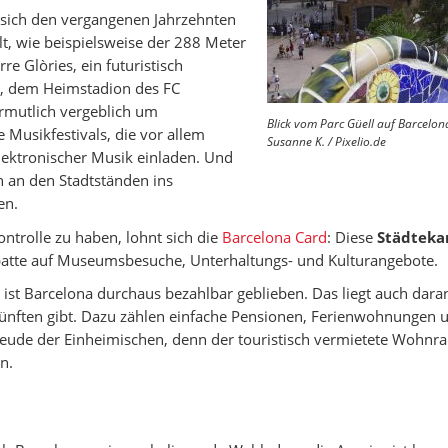
sich den vergangenen Jahrzehnten
t, wie beispielsweise der 288 Meter
e Glòries, ein futuristisch
 dem Heimstadion des FC
ermutlich vergeblich um
Blick vom Parc Güell auf Barcelon
e Musikfestivals, die vor allem
Susanne K. / Pixelio.de
ektronischer Musik einladen. Und
h an den Stadtständen ins
en.
ontrolle zu haben, lohnt sich die
Barcelona Card
: Diese
Städteka
abatte auf Museumsbesuche, Unterhaltungs- und Kulturangebote.
 ist Barcelona durchaus bezahlbar geblieben. Das liegt auch dara
künften gibt. Dazu zählen einfache Pensionen, Ferienwohnungen 
Freude der Einheimischen, denn der touristisch vermietete Wohn
n.