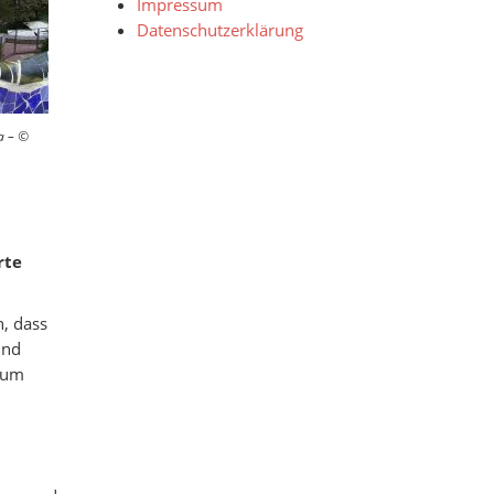
Impressum
Datenschutzerklärung
a – ©
rte
n, dass
und
raum