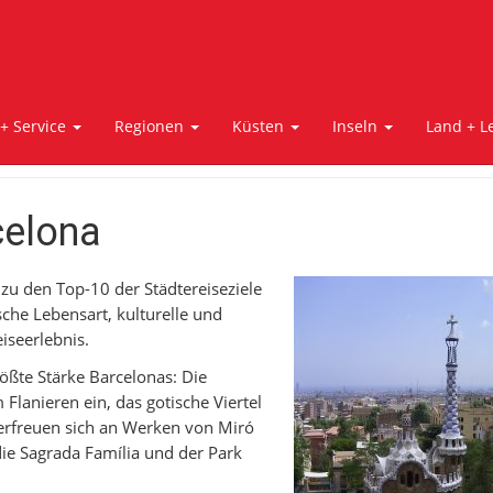
 + Service
Regionen
Küsten
Inseln
Land + L
celona
s zu den Top-10 der Städtereiseziele
che Lebensart, kulturelle und
iseerlebnis.
rößte Stärke Barcelonas: Die
lanieren ein, das gotische Viertel
 erfreuen sich an Werken von Miró
die Sagrada Família und der Park