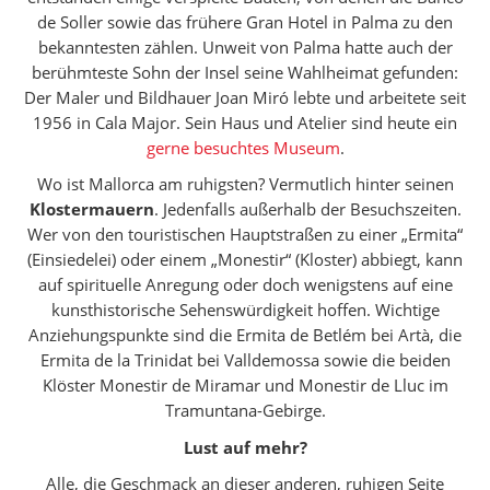
de Soller sowie das frühere Gran Hotel in Palma zu den
bekanntesten zählen. Unweit von Palma hatte auch der
berühmteste Sohn der Insel seine Wahlheimat gefunden:
Der Maler und Bildhauer Joan Miró lebte und arbeitete seit
1956 in Cala Major. Sein Haus und Atelier sind heute ein
gerne besuchtes Museum
.
Wo ist Mallorca am ruhigsten? Vermutlich hinter seinen
Klostermauern
. Jedenfalls außerhalb der Besuchszeiten.
Wer von den touristischen Hauptstraßen zu einer „Ermita“
(Einsiedelei) oder einem „Monestir“ (Kloster) abbiegt, kann
auf spirituelle Anregung oder doch wenigstens auf eine
kunsthistorische Sehenswürdigkeit hoffen. Wichtige
Anziehungspunkte sind die Ermita de Betlém bei Artà, die
Ermita de la Trinidat bei Valldemossa sowie die beiden
Klöster Monestir de Miramar und Monestir de Lluc im
Tramuntana-Gebirge.
Lust auf mehr?
Alle, die Geschmack an dieser anderen, ruhigen Seite