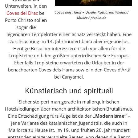
Unterwelten. In den
Coves dels Hams – Quelle: Katharina Wieland
Coves del Drac
bei
Müller / pixelio.de
Porto Christo sollen
sogar die
legendären Tempelritter einen Schatz versteckt haben. Eine
Durchsuchung im 14. Jahrhundert blieb aber ergebnislos.
Heutige Besucher interessieren sich vor allem für die
Tropfsteine und den größten unterirdischen See Europas.
Ebenfalls Tropfsteine erwarteten die Urlauber in der
benachbarten Coves dels Hams sowie in den Coves d’Artà
bei Canyamel.
Künstlerisch und spirituell
Sicher stolpert man gerade in mallorquinischen
Hotelsiedlungen über manch architektonischen Brutalismus.
Eine Entschädigung fürs Auge ist da der
„Modernisme“
–
jene Variante des katalanischen Jugendstils, die auch in
Mallorca zu Hause ist. Im 19. und frühen 20. Jahrhundert
entstanden einige verspielte Bauten, von denen die Banco