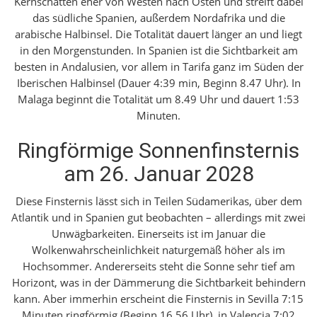
Kernschatten eher von Westen nach Osten und streift dabei
das südliche Spanien, außerdem Nordafrika und die
arabische Halbinsel. Die Totalität dauert länger an und liegt
in den Morgenstunden. In Spanien ist die Sichtbarkeit am
besten in Andalusien, vor allem in Tarifa ganz im Süden der
Iberischen Halbinsel (Dauer 4:39 min, Beginn 8.47 Uhr). In
Malaga beginnt die Totalität um 8.49 Uhr und dauert 1:53
Minuten.
Ringförmige Sonnenfinsternis
am 26. Januar 2028
Diese Finsternis lässt sich in Teilen Südamerikas, über dem
Atlantik und in Spanien gut beobachten – allerdings mit zwei
Unwägbarkeiten. Einerseits ist im Januar die
Wolkenwahrscheinlichkeit naturgemäß höher als im
Hochsommer. Andererseits steht die Sonne sehr tief am
Horizont, was in der Dämmerung die Sichtbarkeit behindern
kann. Aber immerhin erscheint die Finsternis in Sevilla 7:15
Minuten ringförmig (Beginn 16.56 Uhr), in Valencia 7:02