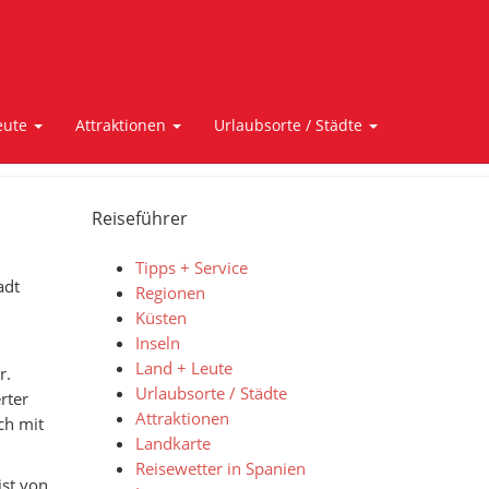
eute
Attraktionen
Urlaubsorte / Städte
Reiseführer
Tipps + Service
adt
Regionen
Küsten
Inseln
Land + Leute
r.
Urlaubsorte / Städte
rter
Attraktionen
ch mit
Landkarte
Reisewetter in Spanien
ist von