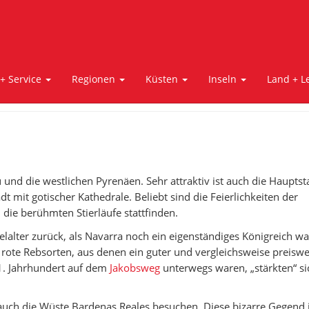
 + Service
Regionen
Küsten
Inseln
Land + L
und die westlichen Pyrenäen. Sehr attraktiv ist auch die Hauptst
t mit gotischer Kathedrale. Beliebt sind die Feierlichkeiten der
 die berühmten Stierläufe stattfinden.
telalter zurück, als Navarra noch ein eigenständiges Königreich wa
ote Rebsorten, aus denen ein guter und vergleichsweise preiswe
 11. Jahrhundert auf dem
Jakobsweg
unterwegs waren, „stärkten“ si
auch die Wüste Bardenas Reales besuchen. Diese bizarre Gegend 