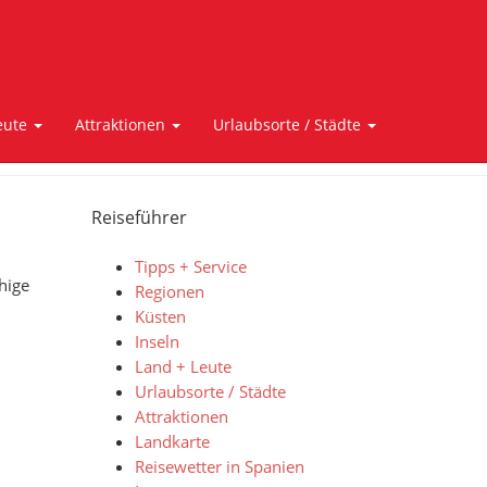
eute
Attraktionen
Urlaubsorte / Städte
Reiseführer
Tipps + Service
hige
Regionen
Küsten
Inseln
Land + Leute
Urlaubsorte / Städte
Attraktionen
Landkarte
Reisewetter in Spanien