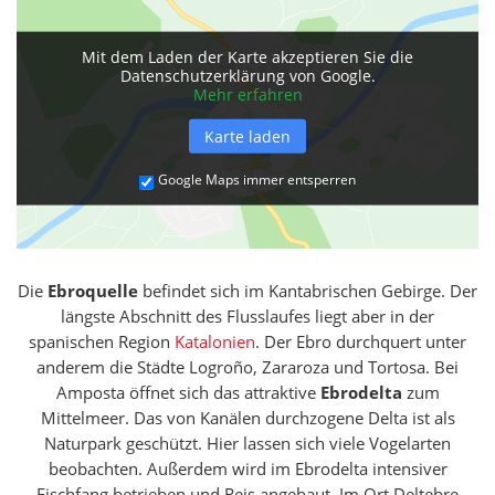
Mit dem Laden der Karte akzeptieren Sie die
Datenschutzerklärung von Google.
Mehr erfahren
Karte laden
Google Maps immer entsperren
Die
Ebroquelle
befindet sich im Kantabrischen Gebirge. Der
längste Abschnitt des Flusslaufes liegt aber in der
spanischen Region
Katalonien
. Der Ebro durchquert unter
anderem die Städte Logroño, Zararoza und Tortosa. Bei
Amposta öffnet sich das attraktive
Ebrodelta
zum
Mittelmeer. Das von Kanälen durchzogene Delta ist als
Naturpark geschützt. Hier lassen sich viele Vogelarten
beobachten. Außerdem wird im Ebrodelta intensiver
Fischfang betrieben und Reis angebaut. Im Ort Deltebre